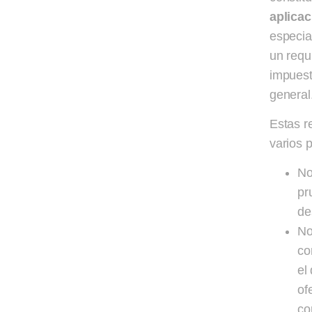
aplicac
especia
un requ
impuest
general
Estas r
varios 
No
pr
de
No
co
el
of
co