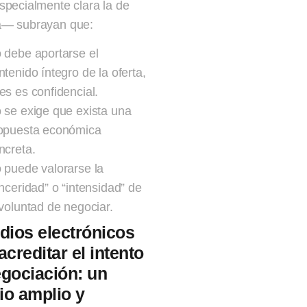
specialmente clara la de
a— subrayan que:
 debe aportarse el
ntenido íntegro de la oferta,
es es confidencial.
 se exige que exista una
opuesta económica
ncreta.
 puede valorarse la
inceridad” o “intensidad” de
 voluntad de negociar.
dios electrónicos
acreditar el intento
gociación: un
rio amplio y