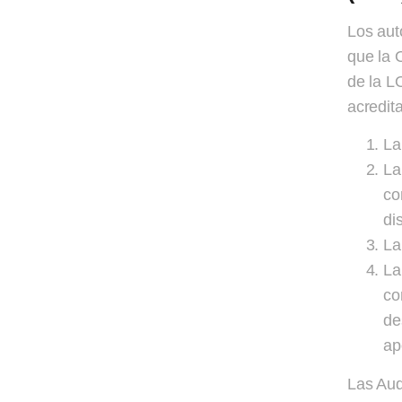
Los aut
que la 
de la L
acredita
La
La
co
di
La
La
co
de
ap
Las Aud