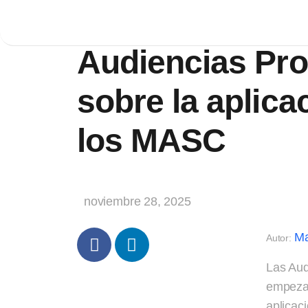
Criterios recie
Audiencias Pro
sobre la aplica
los MASC
noviembre 28, 2025
Ma
Autor:
Las Aud
empezand
aplicac