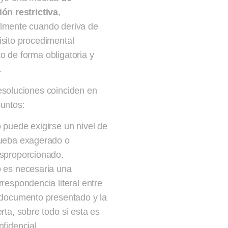
ión restrictiva
,
lmente cuando deriva de
isito procedimental
o de forma obligatoria y
.
esoluciones coinciden en
puntos:
 puede exigirse un nivel de
ueba exagerado o
sproporcionado.
 es necesaria una
rrespondencia literal entre
 documento presentado y la
erta, sobre todo si esta es
nfidencial.