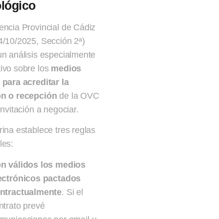
lógico
encia Provincial de Cádiz
4/10/2025, Sección 2ª)
un análisis especialmente
ivo sobre los
medios
 para acreditar la
ón o recepción
de la OVC
invitación a negociar.
rina establece tres reglas
les:
n válidos los medios
ectrónicos pactados
ntractualmente
. Si el
ntrato prevé