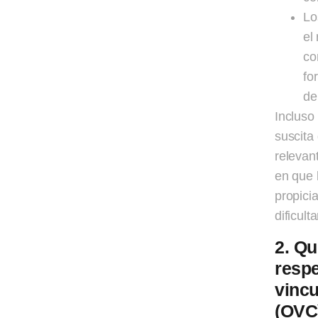
Lo
el
co
fo
de
Incluso
suscita
relevan
en que l
propici
dificult
2. Qu
respe
vincu
(OVC