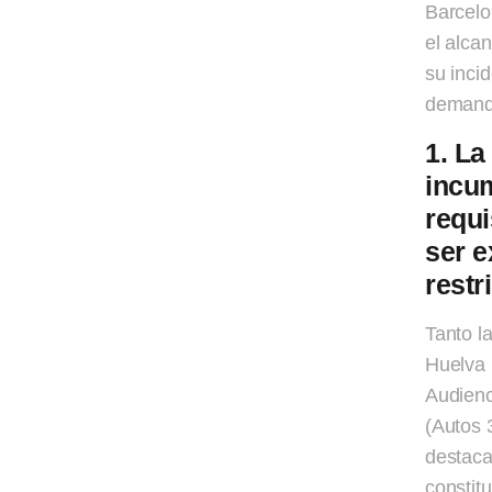
Barcelo
el alca
su inci
demanda
1. La
incum
requ
ser e
restr
Tanto l
Huelva 
Audienc
(Autos 
destaca
constit