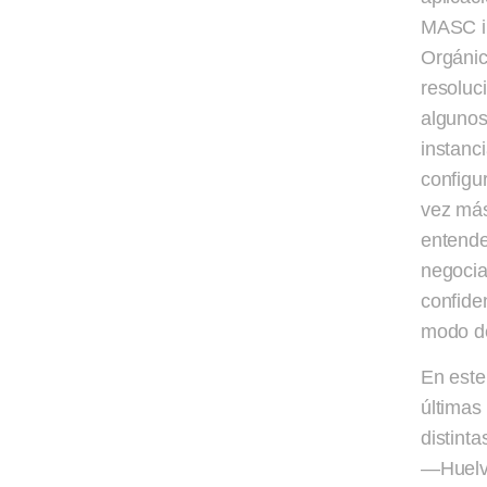
MASC in
Orgánic
resoluc
algunos
instanc
configu
vez más
entende
negocia
confide
modo de
En este
últimas
distint
—Huelva