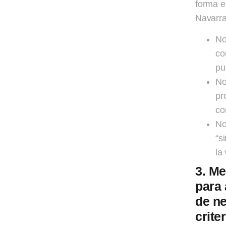
forma e
Navarr
No
co
pu
No
pr
co
No
“s
la
3. Me
para 
de ne
crite