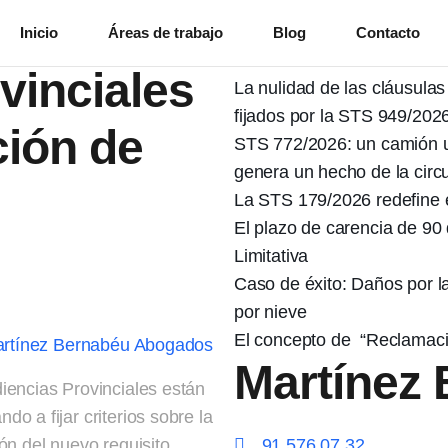
Más notic
ntes de las
Inicio
Áreas de trabajo
Blog
Contacto
vinciales
La nulidad de las cláusulas 
fijados por la STS 949/2026
ción de
STS 772/2026: un camión u
genera un hecho de la circ
La STS 179/2026 redefine e
El plazo de carencia de 90
Limitativa
Caso de éxito: Daños por l
por nieve
El concepto de “Reclamaci
rtínez Bernabéu Abogados
Martínez
iencias Provinciales están
o a fijar criterios sobre la
ión del nuevo requisito
91 576 07 32