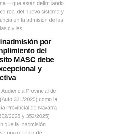
na— que están delimitando
nce real del nuevo sistema y
dencia en la admisión de las
s civiles.
 inadmisión por
plimiento del
isito MASC debe
xcepcional y
ictiva
a Audiencia Provincial de
(Auto 321/2025) como la
ia Provincial de Navarra
322/2025 y 352/2025)
n que la inadmisión
uye una medida
de