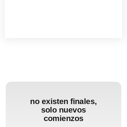
Asesoramiento y gestión del pago del siniestro
Estudio de la viabilidad del recobro
Seguimiento extrajudicial y judicial hasta el efectivo
cobro de la indemnización
no existen finales,
solo nuevos
comienzos