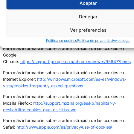
usuario de la recepción de cookies y, si se desea, impedir su
Aceptar
instalación en el equipo. Asimismo, el usuario puede revisar en su
navegador qué cookies tiene instaladas y cuál es el plazo de
Denegar
caducidad de las mismas, pudiendo eliminarlas.
Ver preferencias
Para ampliar esta información consulte las instrucciones y
manuales de su navegador:
Política de cookies
Política de privacidad
Aviso legal
Para más información sobre la administración de las cookies en
Google
Chrome:
https://support.google.com/chrome/answer/95647?hl=es
Para más información sobre la administración de las cookies en
Internet Explorer:
http://windows.microsoft.com/es-es/windows-
vista/cookies-frequently-asked-questions
Para más información sobre la administración de las cookies en
Mozilla Firefox:
http://support.mozilla.org/es/kb/habilitar-y-
deshabilitar-cookies-que-los-sitios-we
Para más información sobre la administración de las cookies en
Safari:
http://www.apple.com/es/privacy/use-of-cookies/