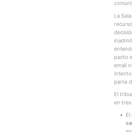
comunic
La Sala
recurso
decisió
inadmit
entend
pacto e
email n
intent
parte 
El trib
en tres
El
ce
ex