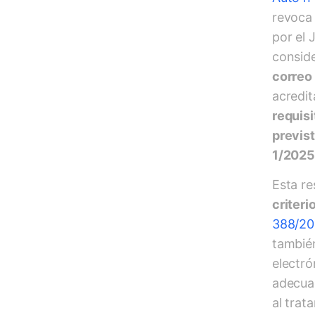
revoca
por el 
consid
correo
acredit
requisi
previst
1/2025
Esta r
criteri
388/2
también
electr
adecua
al trat