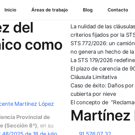
Más notic
 AP
Inicio
Áreas de trabajo
Blog
Contacto
ez del
La nulidad de las cláusula
criterios fijados por la S
nico como
STS 772/2026: un camión 
no genera un hecho de la 
La STS 179/2026 redefine 
El plazo de carencia de 9
Cláusula Limitativa
Caso de éxito: Daños por
cubierta por nieve
El concepto de “Reclamac
cente Martínez López
Martínez
encia Provincial de
te (Sección 8ª)
, en su
 48/2025 de 18 de julio
,
91 576 07 32