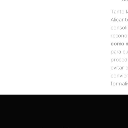
Tanto l
Alican
consoli
recono
como m
para cu
procedi
evitar 
convie
formalis