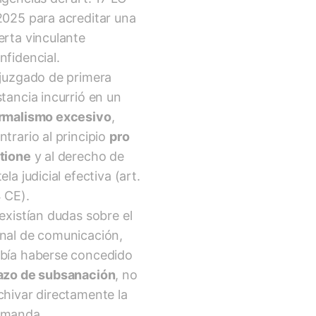
2025 para acreditar una
erta vinculante
nfidencial.
 juzgado de primera
stancia incurrió en un
rmalismo excesivo
,
ntrario al principio
pro
tione
y al derecho de
tela judicial efectiva (art.
 CE).
 existían dudas sobre el
nal de comunicación,
bía haberse concedido
azo de subsanación
, no
chivar directamente la
manda.