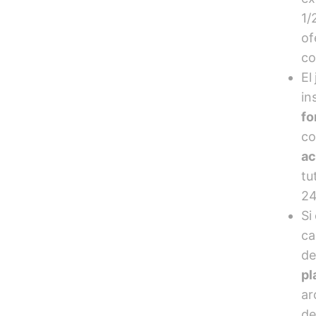
1/
of
co
El
in
fo
co
ac
tu
24
Si
ca
de
pl
ar
de