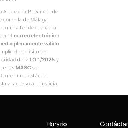
a Audiencia Provincial de
te como la de Málaga
dan una tendencia clara:
cer el
correo electrónico
edio plenamente válido
mplir el requisito de
bilidad de la
LO 1/2025
y
que los
MASC
se
rtan en un obstáculo
ta al acceso a la justicia.
Horario
Contácta