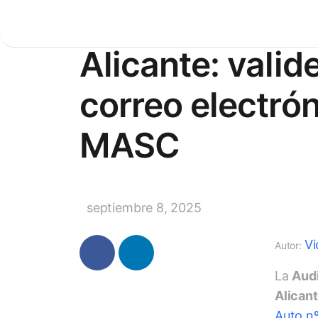
Auto 48/2025,
Alicante: valid
correo electró
MASC
septiembre 8, 2025
Vi
Autor:
La
Audi
Alican
Auto nº