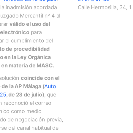
 la inadmisión acordada
Calle Hermosilla, 34, 
Juzgado Mercantil nº 4 al
erar
válido el uso del
 electrónico
para
ar el cumplimiento del
to de procedibilidad
o en la Ley Orgánica
 en materia de MASC.
esolución
coincide con el
o de la AP Málaga (
Auto
025
, de 23 de julio)
, que
 reconoció el correo
ónico como medio
do de negociación previa,
arse del canal habitual de